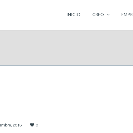
INICIO
CREO
EMPR
0
embre, 2018    
|