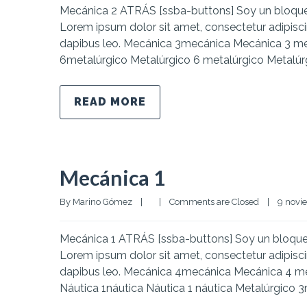
Mecánica 2 ATRÁS [ssba-buttons] Soy un bloque d
Lorem ipsum dolor sit amet, consectetur adipiscing 
dapibus leo. Mecánica 3mecánica Mecánica 3 m
6metalúrgico Metalúrgico 6 metalúrgico Metalúr
READ MORE
Mecánica 1
By 
Marino Gómez
|
|
Comments are Closed
|
9 novie
Mecánica 1 ATRÁS [ssba-buttons] Soy un bloque d
Lorem ipsum dolor sit amet, consectetur adipiscing 
dapibus leo. Mecánica 4mecánica Mecánica 4 
Náutica 1náutica Náutica 1 náutica Metalúrgico 