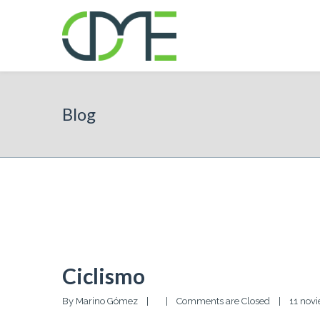
Blog
Ciclismo
By 
Marino Gómez
|
|
Comments are Closed
|
11 novi