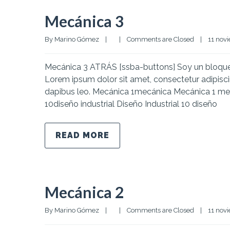
Mecánica 3
By 
Marino Gómez
|
|
Comments are Closed
|
11 novi
Mecánica 3 ATRÁS [ssba-buttons] Soy un bloque d
Lorem ipsum dolor sit amet, consectetur adipiscing 
dapibus leo. Mecánica 1mecánica Mecánica 1 me
10diseño industrial Diseño Industrial 10 diseño
READ MORE
Mecánica 2
By 
Marino Gómez
|
|
Comments are Closed
|
11 novi