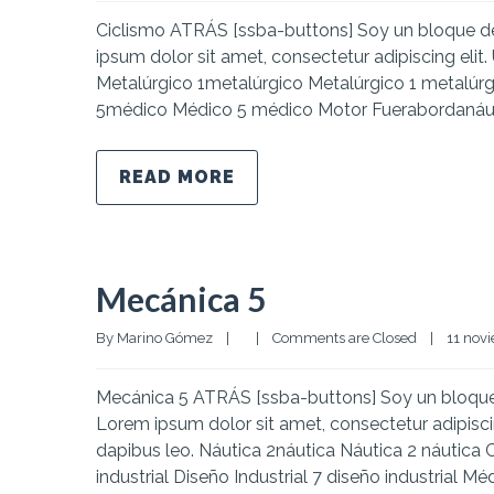
Ciclismo ATRÁS [ssba-buttons] Soy un bloque de 
ipsum dolor sit amet, consectetur adipiscing elit. 
Metalúrgico 1metalúrgico Metalúrgico 1 metalúr
5médico Médico 5 médico Motor Fuerabordanáu
READ MORE
Mecánica 5
By 
Marino Gómez
|
|
Comments are Closed
|
11 novi
Mecánica 5 ATRÁS [ssba-buttons] Soy un bloque d
Lorem ipsum dolor sit amet, consectetur adipiscing 
dapibus leo. Náutica 2náutica Náutica 2 náutica
industrial Diseño Industrial 7 diseño industrial Mé