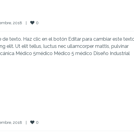
0
embre, 2018    
|
e texto. Haz clic en el botón Editar para cambiar este texto
elit. Ut elit tellus, luctus nec ullamcorper mattis, pulvinar
cánica Médico 5médico Médico 5 médico Diseño Industrial
0
embre, 2018    
|