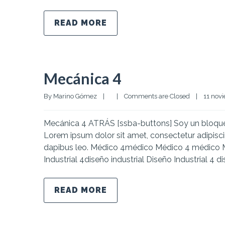
READ MORE
Mecánica 4
By 
Marino Gómez
|
|
Comments are Closed
|
11 novi
Mecánica 4 ATRÁS [ssba-buttons] Soy un bloque d
Lorem ipsum dolor sit amet, consectetur adipiscing 
dapibus leo. Médico 4médico Médico 4 médico M
Industrial 4diseño industrial Diseño Industrial 4 d
READ MORE