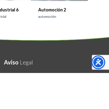
dustrial 6
Automoción 2
Médico
trial
automoción
médico
Aviso
Legal
Política de Privacidad
Condiciones de Uso