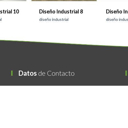
strial 10
Diseño Industrial 8
Diseño In
l
diseño industrial
diseño indus
Datos
de Contacto
C
OFICINA CENTRAL
Avda. Del Castaño 26
45005 Toledo, España
HORARIO DE ATENCIÓN