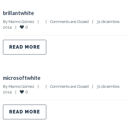
brillantwhite
By 
Marino Gómez
|
|
Comments are Closed
|
31 diciembre, 
0
2014    
|
READ MORE
microsoftwhite
By 
Marino Gómez
|
|
Comments are Closed
|
31 diciembre, 
0
2014    
|
READ MORE