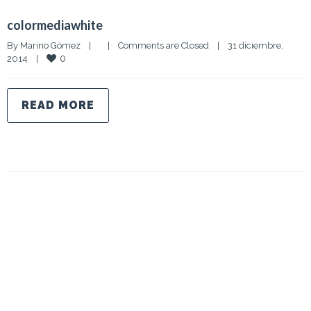
colormediawhite
By 
Marino Gómez
|
|
Comments are Closed
|
31 diciembre, 
0
2014    
|
READ MORE