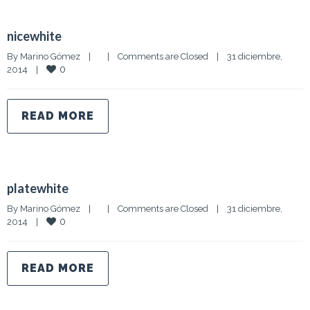
nicewhite
By 
Marino Gómez
|
|
Comments are Closed
|
31 diciembre, 
0
2014    
|
READ MORE
platewhite
By 
Marino Gómez
|
|
Comments are Closed
|
31 diciembre, 
0
2014    
|
READ MORE