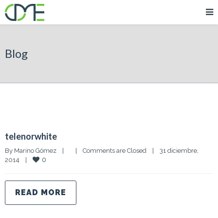
Blog
telenorwhite
By 
Marino Gómez
|
|
Comments are Closed
|
31 diciembre, 
0
2014    
|
READ MORE